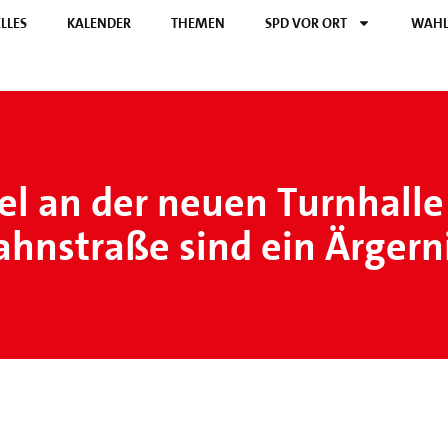
LLES
KALENDER
THEMEN
SPD VOR ORT
WAHL
l an der neuen Turnhalle 
ahnstraße sind ein Ärgern