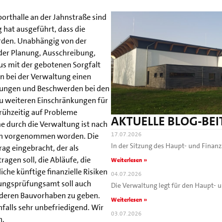
orthalle an der Jahnstraße sind
 hat ausgeführt, dass die
rden. Unabhängig von der
i der Planung, Ausschreibung,
 mit der gebotenen Sorgfalt
n bei der Verwaltung einen
ungen und Beschwerden bei den
zu weiteren Einschränkungen für
frühzeitig auf Probleme
AKTUELLE BLOG-BE
 durch die Verwaltung ist nach
17.07.2026
nah vorgenommen worden. Die
In der Sitzung des Haupt- und Fina
ag eingebracht, der als
gen soll, die Abläufe, die
Weiterlesen »
che künftige finanzielle Risiken
04.07.2026
nungsprüfungsamt soll auch
Die Verwaltung legt für den Haupt-
deren Bauvorhaben zu geben.
Weiterlesen »
falls sehr unbefriedigend. Wir
03.07.2026
n.