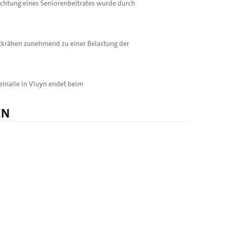
richtung eines Seniorenbeitrates wurde durch
tkrähen zunehmend zu einer Belastung der
inalle in Vluyn endet beim
EN