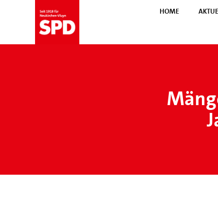
HOME
AKTUE
Mänge
J