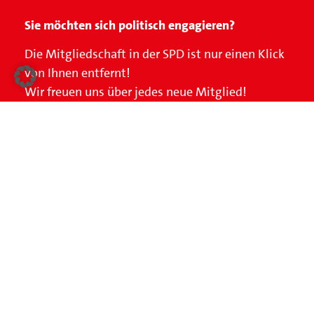
Sie möchten sich politisch engagieren?
Die Mitgliedschaft in der SPD ist nur einen Klick
von Ihnen entfernt!
Wir freuen uns über jedes neue Mitglied!
MITGLIED WERDEN
KONTAKT
AKTUELLE THEMEN
17.07.2026
Zukunft des
Zechengeländes
Niederberg-Süd ist in
Planung
In der Sitzung des Haupt- und