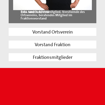
Rats- und Fraktionsmitglied, Vorsitzende des
RITA MARIA RZYSKI
Ortsvereins, beratendes Mitglied im
Fraktionsvorstand
Vorstand Ortsverein
Vorstand Fraktion
Fraktionsmitglieder