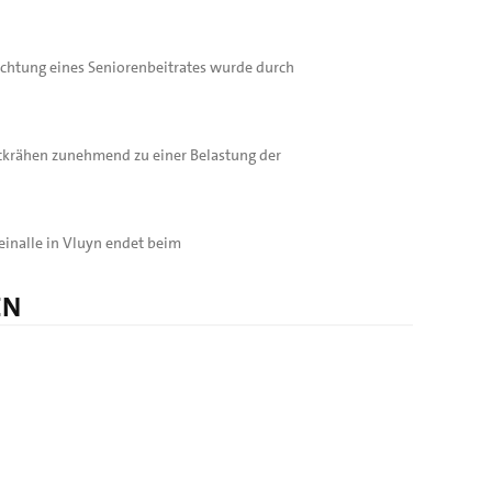
richtung eines Seniorenbeitrates wurde durch
tkrähen zunehmend zu einer Belastung der
inalle in Vluyn endet beim
EN