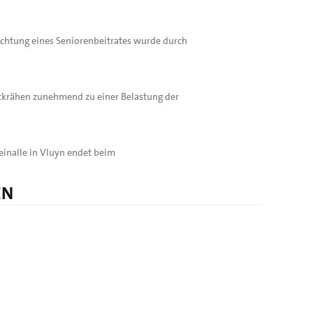
richtung eines Seniorenbeitrates wurde durch
tkrähen zunehmend zu einer Belastung der
inalle in Vluyn endet beim
EN