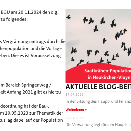
es BGU am 20.11.2024 den o.g.
rzu folgendes:
es Vergrämungsantrags durch die
henpopulation und die Vorlage
eben. Dieses ist Voraussetzung
AKTUELLE BLOG-BE
im Bereich Springenweg /
eit Anfang 2021 gibt es hierzu
17.07.2026
In der Sitzung des Haupt- und Fina
ndeordnung hat der Bau-,
Weiterlesen »
am 10.05.2023 zur Thematik der
04.07.2026
us lag dabei auf der Population
Die Verwaltung legt für den Haupt-