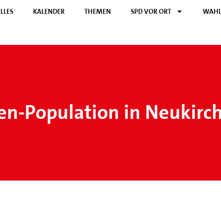
LLES
KALENDER
THEMEN
SPD VOR ORT
WAHL
en-Population in Neukirc