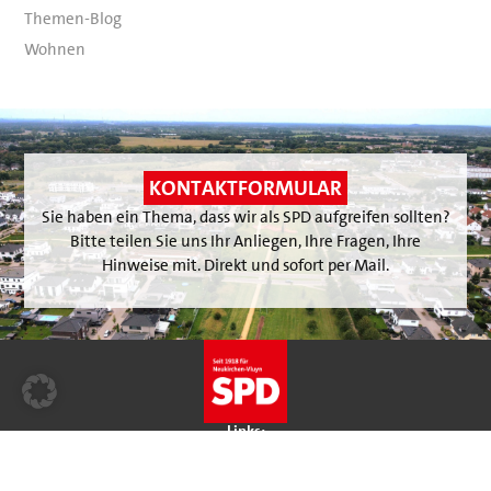
Themen-Blog
Wohnen
Kontakt
KONTAKTFORMULAR
Sie haben ein Thema, dass wir als SPD aufgreifen sollten?
Bitte teilen Sie uns Ihr Anliegen, Ihre Fragen, Ihre
Hinweise mit. Direkt und sofort per Mail.
Links:
Kontakt
SPD vor Ort