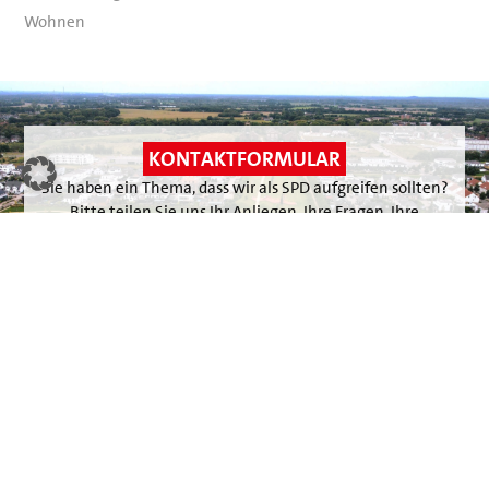
Wohnen
Kontakt
KONTAKTFORMULAR
Sie haben ein Thema, dass wir als SPD aufgreifen sollten?
Bitte teilen Sie uns Ihr Anliegen, Ihre Fragen, Ihre
Hinweise mit. Direkt und sofort per Mail.
Links:
Kontakt
SPD vor Ort
Veranstaltungen