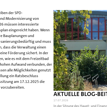
iben der SPD-
 und Modernisierung von
26 müssen interessierte
splan eingereicht haben. Wenn
tere Bauplanungen und
t sanierungsbedürftig und muss
n, dass die Verwaltung einen
eine Förderung sichert. In der
n, wie es mit dem Freizeitbad
em hohen Aufwand verbunden, der
sen alle Möglichkeiten genutzt
llung ein Ratsbeschluss
tssitzung am 17.12.2025 die
 vorzubereiten.
AKTUELLE BLOG-BE
17.07.2026
In der Sitzung des Haupt- und Fina