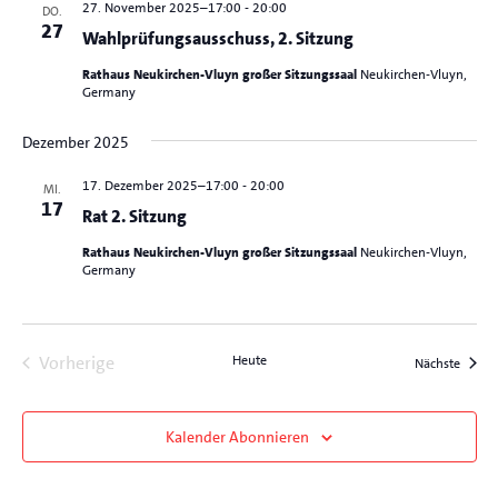
27. November 2025–17:00
-
20:00
DO.
27
Wahlprüfungsausschuss, 2. Sitzung
Rathaus Neukirchen-Vluyn großer Sitzungssaal
Neukirchen-Vluyn,
Germany
Dezember 2025
17. Dezember 2025–17:00
-
20:00
MI.
17
Rat 2. Sitzung
Rathaus Neukirchen-Vluyn großer Sitzungssaal
Neukirchen-Vluyn,
Germany
Veranstaltungen
Vorherige
Heute
Verans
Nächste
Kalender Abonnieren