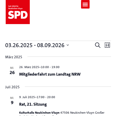
Veranst
Ver
03.26.2025
 - 
08.09.2026
Suche
Liste
Ans
Suche
Datum
Nav
wählen.
und
März 2025
Ansicht
26. März 2025–10:00
-
19:00
MI.
Navigat
26
Mitgliederfahrt zum Landtag NRW
Juli 2025
9. Juli 2025–17:00
-
20:00
MI.
9
Rat, 21. Sitzung
Kulturhalle Neukirchen-Vluyn
47506 Neukirchen-Vluyn Großer