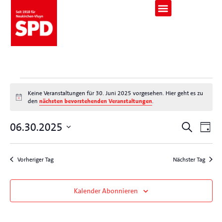
Keine Veranstaltungen für 30. Juni 2025 vorgesehen. Hier geht es zu
Hinweis
den
nächsten bevorstehenden Veranstaltungen
.
Veranst
Ver
06.30.2025
Suche
Tag
Ans
Suche
Datum
Nav
wählen.
und
Vorheriger Tag
Nächster Tag
Ansicht
Navigat
Kalender Abonnieren