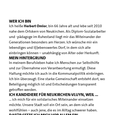
WER ICH BIN
Ich heiße
Herbert Omlor
, bin 66 Jahre alt und lebe seit 2010
nahe dem Ortskern von Neukirchen. Als Diplom-Sozialarbeiter
und -pädagoge im Ruhestand liegt mir das Miteinander der
Generationen besonders am Herzen. Ich wünsche mir ein
lebendiges und l(i)ebenswertes Dorf, in dem sich alle
einbringen können – unabhängig von Alter oder Herkunft.
MEIN HINTERGRUND
In meinem Berufsleben habe ich Menschen zur Selbsthilfe
und zur Übernahme von Verantwortung ermutigt. Diese
Haltung möchte ich auch in die Kommunalpolitik einbringen.
Ich bin überzeugt: Eine starke Gemeinschaft entsteht dort, wo
Beteiligung möglich ist und Entscheidungen transparent
getroffen werden.
ICH KANDIDIERE FÜR NEUKIRCHEN-VLUYN, WEIL ...
… ich mich für ein solidarisches Miteinander einsetzen
möchte. Unsere Stadt soll ein Ort sein, an dem sich alle
wohlfühlen – auch jene, die es im Alltag schwerer haben.