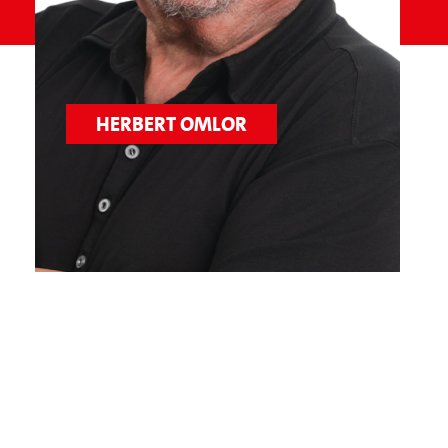
HERBERT OMLOR
»Ich höre zu, denke mit und möchte neue Wege
gehen, um Bürgerinnen und Bürger stärker in
politische Entscheidungen einzubeziehen.
Beteiligung schafft Vertrauen – und Vertrauen ist
die Grundlage für gute Politik.«