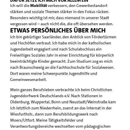
DAFÜR SETZE ICH MICH VOR ALLEM EIN
Ich will die
Mobilität
verbessern, den Gewerbestandort
stärken und soziale Themen stärker in den Fokus rücken.
Besonders wichtig ist mir, dass niemand in unserer Stadt
vergessen wird – auch nicht die, die oft übersehen werden.
ETWAS PERSÖNLICHES ÜBER MICH
Ich bin gebürtiger Saarländer, den Anblick von Fördertürmen
und Hochöfen vertraut. Ich habe mich in der katholischen
Jugendarbeit engagiert und nach Schulabschluss ein
Freiwilliges Soziales Jahr in einer Einrichtung für körperlich
beeinträchtigte Kinder gemacht. Zum Studium zog es mich
nach Braunschweig an die Fachhochschule für Sozialwesen.
Dort waren meine Schwerpunkte Jugendhilfe und
Gemeinwesenarbeit.
Mein ganzes Berufsleben verbrachte ich beim Christlichen
Jugenddorfwerk Deutschlands e.V. Nach Stationen in
Oldenburg, Wuppertal, Bonn und Neustadt/Weinstraße kam
ich letztlich zum Niederrhein, zuerst an das Internat in der
Wiesfurthstr., dann zum Berufsbildungswerk nach
Moers/Utfort. Meine Tätigkeitsfelder und
Verantwortungsbereiche wechselten vom pädagogischen