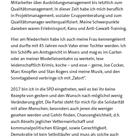
Mitarbeiter über Ausbildungsmanagement bis letztlich zum
Qualitätsmanagement. In dieser Zeit habe ich mich beruflich
in Projektmanagement, sozialer Gruppenberatung und zum
Qualitätsmanager weiterqualifiziert. Meine Schwerpunkte
daneben waren Erlebnissport, Kanu und Anti-Gewalt-Training.
Hier am Niederrhein habe ich auch meine Frau kennengelernt
und durfte mit 45 Jahren noch Vater einer Tochter werden. Ich
bin Schöffe am Amtsgericht in Moers und mag es im Garten
oder an meiner Modelleisenbahn zu werkeln, lese
leidenschaftlich Krimis, koche – und esse – gerne, Joe Cocker,
Marc Knopfler und Stan Rogers sind meine Musik, und den
Sonntagabend verbringe ich mit „Tatort“.
2017 bin ich in die SPD eingetreten, weil es bei ihr keine
Rezepte von gestern und den Wunsch nach möglichst wenig
Veränderung gibt. Die Partei steht für mich für die Solidarität
mit allen Menschen, besonders auch jenen die weniger
gesehen werden und Gehör finden, Chancengleichheit, d.h.
auch Abseits jeglicher Vetternwirtschaft und
kommunalpolitischen Klüngel, sowie Gerechtigkeit.
Demokratie ist kein Selbstläufer und muss als solche auch